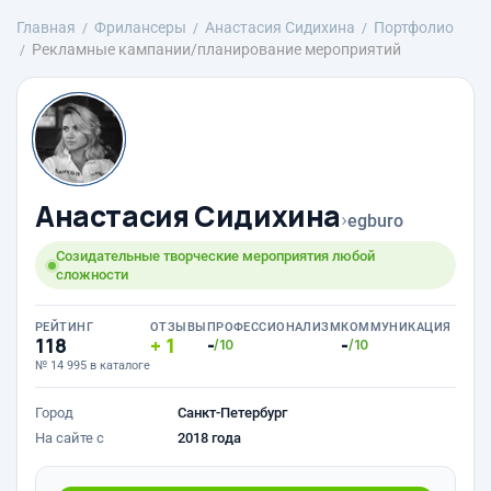
Главная
Фрилансеры
Анастасия Сидихина
Портфолио
Рекламные кампании/планирование мероприятий
Анастасия Сидихина
›
egburo
Созидательные творческие мероприятия любой
сложности
РЕЙТИНГ
ОТЗЫВЫ
ПРОФЕССИОНАЛИЗМ
КОММУНИКАЦИЯ
118
1
-
-
/10
/10
№ 14 995 в каталоге
Город
Санкт-Петербург
На сайте с
2018 года