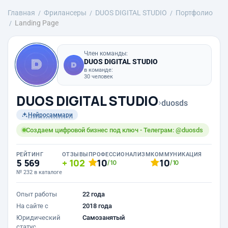
Главная
Фрилансеры
DUOS DIGITAL STUDIO
Портфолио
Landing Page
Член команды:
DUOS DIGITAL STUDIO
в команде:
30 человек
DUOS DIGITAL STUDIO
›
duosds
Нейросаммари
Создаем цифровой бизнес под ключ - Телеграм: @duosds
РЕЙТИНГ
ОТЗЫВЫ
ПРОФЕССИОНАЛИЗМ
КОММУНИКАЦИЯ
5 569
102
10
10
/10
/10
№ 232 в каталоге
Опыт работы
22 года
На сайте с
2018 года
Юридический
Самозанятый
статус