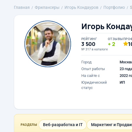
Главная
Фрилансеры
Игорь Кондауров
Портфолио
S
Игорь Конда
РЕЙТИНГ
ОТЗЫВЫ
ПРО
3 500
2
1
№ 317 в каталоге
Город
Москв
Опыт работы
23 год
На сайте с
2022 г
Юридический
ИП
статус
Веб-разработка и IT
Маркетинг и Продв
РАЗДЕЛЫ