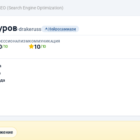
EO (Search Engine Optimization)
уров
›
drakeruss
Нейросаммари
ФЕССИОНАЛИЗМ
КОММУНИКАЦИЯ
0
10
/10
/10
а
а
ода
ижение