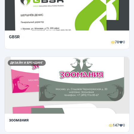
GBSR
78
0
ДИЗАЙН И БРЕНДИНГ
зоомания
147
0