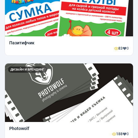
Пазитифчик
83
0
ДИЗАЙН И БРЕНДИНГ
Photowolf
188
0