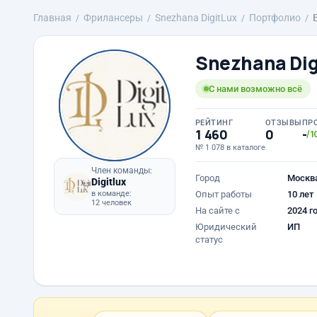
Главная
Фрилансеры
Snezhana DigitLux
Портфолио
Snezhana Dig
С нами возможно всё
РЕЙТИНГ
ОТЗЫВЫ
ПР
1 460
0
-
/1
№ 1 078 в каталоге
Член команды:
Город
Москв
Digitlux
в команде:
Опыт работы
10 лет
12 человек
На сайте с
2024 г
Юридический
ИП
статус