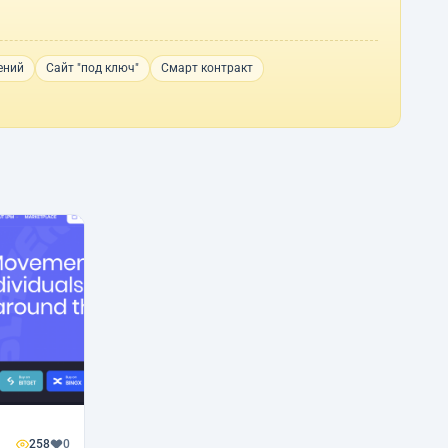
ений
Сайт "под ключ"
Смарт контракт
258
0