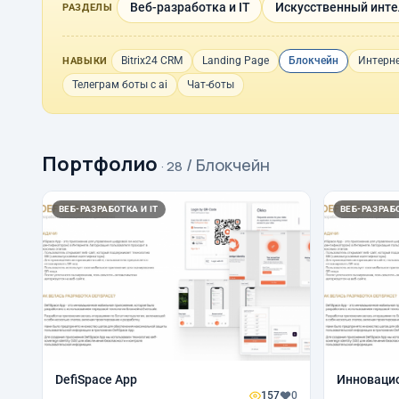
Веб-разработка и IT
Искусственный инте
РАЗДЕЛЫ
Bitrix24 CRM
Landing Page
Блокчейн
Интерне
НАВЫКИ
Телеграм боты с ai
Чат-боты
Портфолио
/ Блокчейн
· 28
ВЕБ-РАЗРАБОТКА И IT
ВЕБ-РАЗРАБО
DefiSpace App
Инноваци
157
0