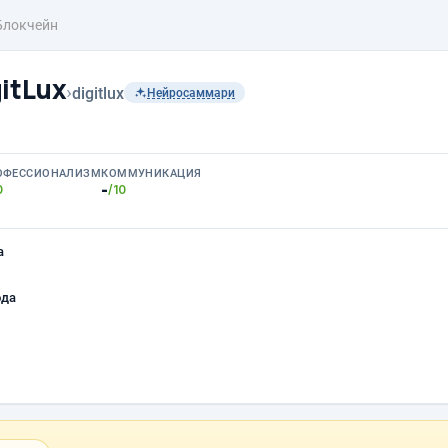
Блокчейн
itLux
›
digitlux
Нейросаммари
ОФЕССИОНАЛИЗМ
КОММУНИКАЦИЯ
-
0
/10
а
ода