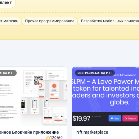
ллект
т магазин
Прочее программирование
Разработка мобильных прилож
ТКА И IT
ВЕБ-РАЗРАБОТКА И IT
онное Блокчейн приложение
Nft marketplace
120
0