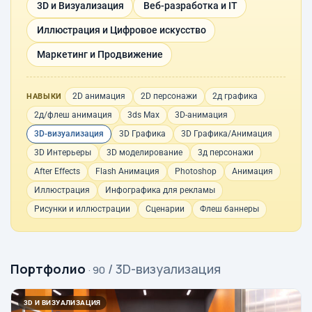
3D и Визуализация
Веб-разработка и IT
Иллюстрация и Цифровое искусство
Маркетинг и Продвижение
2D анимация
2D персонажи
2д графика
НАВЫКИ
2д/флеш анимация
3ds Max
3D-анимация
3D-визуализация
3D Графика
3D Графика/Анимация
3D Интерьеры
3D моделирование
3д персонажи
After Effects
Flash Анимация
Photoshop
Анимация
Иллюстрация
Инфографика для рекламы
Рисунки и иллюстрации
Сценарии
Флеш баннеры
Портфолио
/ 3D-визуализация
· 90
3D И ВИЗУАЛИЗАЦИЯ