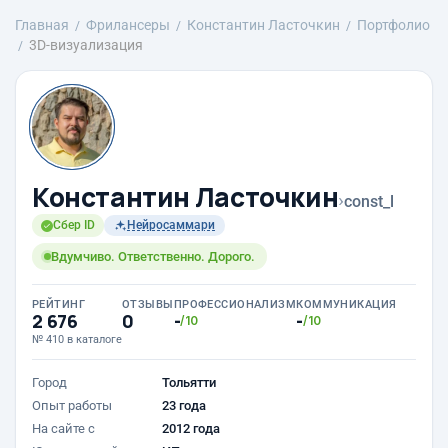
Главная
Фрилансеры
Константин Ласточкин
Портфолио
3D-визуализация
Константин Ласточкин
›
const_l
Сбер ID
Нейросаммари
Вдумчиво. Ответственно. Дорого.
РЕЙТИНГ
ОТЗЫВЫ
ПРОФЕССИОНАЛИЗМ
КОММУНИКАЦИЯ
2 676
0
-
-
/10
/10
№ 410 в каталоге
Город
Тольятти
Опыт работы
23 года
На сайте с
2012 года