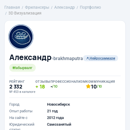
Главная
Фрилансеры
Александр
Портфолио
3D Визуализация
Александр
›
brakhmaputra
Нейросаммари
!абырвалг
РЕЙТИНГ
ОТЗЫВЫ
ПРОФЕССИОНАЛИЗМ
КОММУНИКАЦИЯ
2 332
18
-
10
/10
/10
№ 453 в каталоге
Город
Новосибирск
Опыт работы
21 год
На сайте с
2012 года
Юридический
Самозанятый
статус