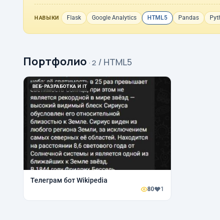
Flask
Google Analytics
HTML5
Pandas
Pyt
НАВЫКИ
Портфолио
/ HTML5
· 2
ВЕБ-РАЗРАБОТКА И IT
Телеграм бот Wikipedia
80
1