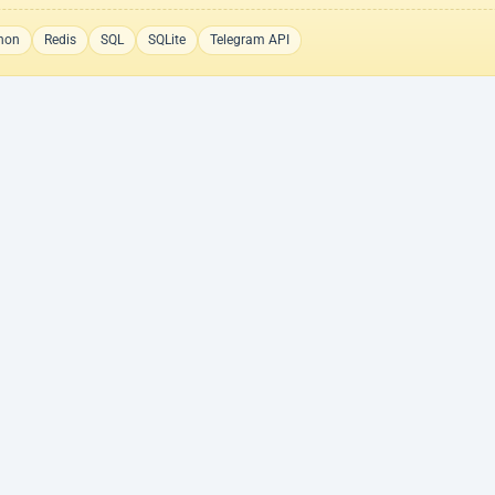
hon
Redis
SQL
SQLite
Telegram API