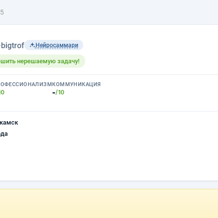
5
›
bigtrof
Нейросаммари
решить нерешаемую задачу!
РОФЕССИОНАЛИЗМ
КОММУНИКАЦИЯ
-
10
/10
камск
ода