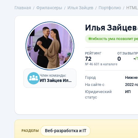
Главная
Фрилансеры
Илья Зайцев
Портфолио
HTML
Илья Зайцев
гибкость ума позволит 
РЕЙТИНГ
ОТЗЫВЫ
П
72
0
-
/
№ 46 601 в каталоге
Член команды:
Город
Нижне
ИП Зайцев Илья Дмитриевич
На сайте с
2022 г
Юридический
ИП
статус
Веб-разработка и IT
РАЗДЕЛЫ