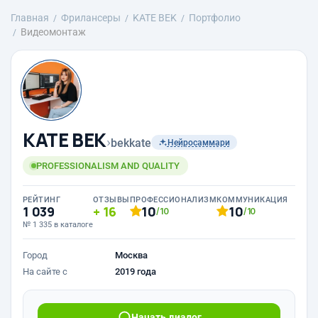
Главная
Фрилансеры
KATE BEK
Портфолио
Видеомонтаж
KATE BEK
›
bekkate
Нейросаммари
PROFESSIONALISM AND QUALITY
РЕЙТИНГ
ОТЗЫВЫ
ПРОФЕССИОНАЛИЗМ
КОММУНИКАЦИЯ
1 039
16
10
10
/10
/10
№ 1 335 в каталоге
Город
Москва
На сайте с
2019 года
Начать диалог