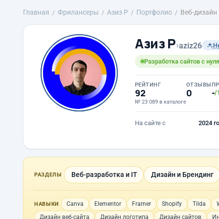
Главная
Фрилансеры
Азиз Р
Портфолио
Веб-дизайн
Азиз Р
›
aziz26
Н
Разработка сайтов с нуля
РЕЙТИНГ
ОТЗЫВЫ
П
92
0
-
/
№ 23 089 в каталоге
На сайте с
2024 г
Веб-разработка и IT
Дизайн и Брендинг
РАЗДЕЛЫ
Canva
Elementor
Framer
Shopify
Tilda
НАВЫКИ
Дизайн веб-сайта
Дизайн логотипа
Дизайн сайтов
Ин