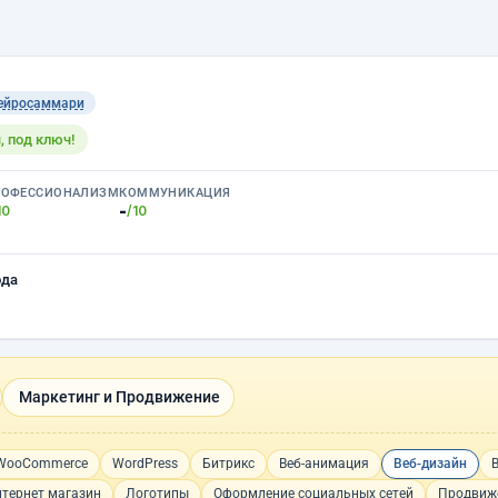
ейросаммари
, под ключ!
РОФЕССИОНАЛИЗМ
КОММУНИКАЦИЯ
-
10
/10
ода
Маркетинг и Продвижение
WooCommerce
WordPress
Битрикс
Веб-анимация
Веб-дизайн
тернет магазин
Логотипы
Оформление социальных сетей
Продвиже