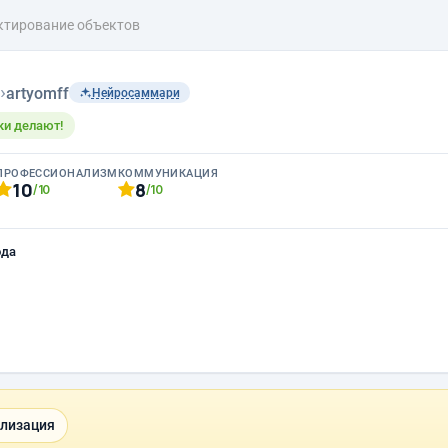
ктирование объектов
›
artyomff
Нейросаммари
уки делают!
ПРОФЕССИОНАЛИЗМ
КОММУНИКАЦИЯ
10
8
/10
/10
ода
ализация