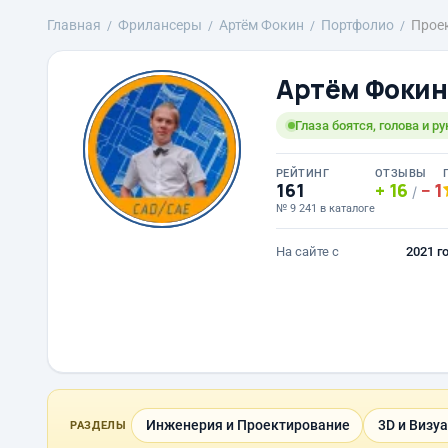
Главная
Фрилансеры
Артём Фокин
Портфолио
Прое
Артём Фокин
Глаза боятся, голова и р
РЕЙТИНГ
ОТЗЫВЫ
161
16
1
/
№ 9 241 в каталоге
На сайте с
2021 г
Инженерия и Проектирование
3D и Визу
РАЗДЕЛЫ