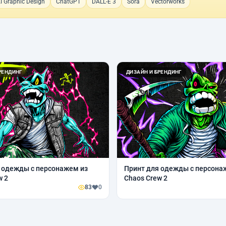
I Graphic Design
ChatGPT
DALL-E 3
Sora
Vectorworks
РЕНДИНГ
ДИЗАЙН И БРЕНДИНГ
 одежды с персонажем из
Принт для одежды с персона
w 2
Chaos Crew 2
83
0