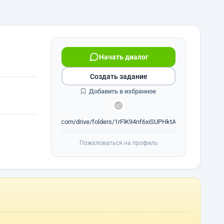
Начать диалог
Создать задание
Добавить в избранное
drive.google.com/drive/folders/1rFlK94nf6xiSUPHktAmRHilbuijnCQgr
Пожаловаться на профиль