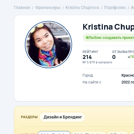
Главная
Фрилансеры
Kristina Chuprova
Портфолио
A
Kristina Chu
Люблю создавать проект
РЕЙТИНГ
ОТЗЫВЫ
ПР
214
0
-
/1
№ 5 879 в каталоге
Город
Красн
На сайте с
2022 г
Дизайн и Брендинг
РАЗДЕЛЫ