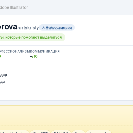
dobe Illustrator
prova
›
artykristy
Нейросаммари
ы, которые помогают выделиться
ОФЕССИОНАЛИЗМ
КОММУНИКАЦИЯ
-
0
/10
одар
ода