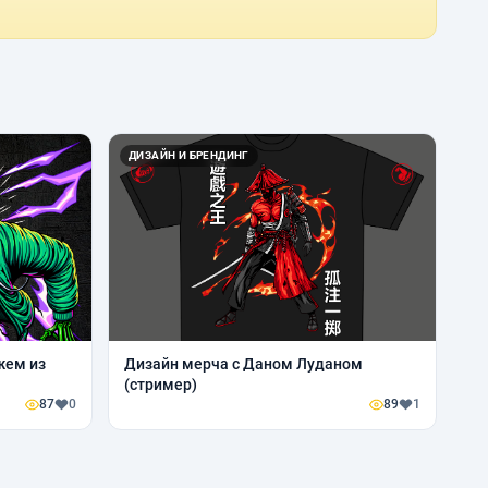
ДИЗАЙН И БРЕНДИНГ
жем из
Дизайн мерча с Даном Луданом
(стример)
87
0
89
1