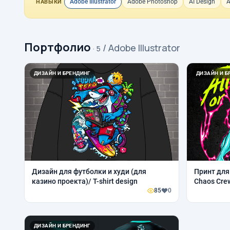
Adobe Illustrator
Adobe Photoshop
AI Design
A
НАВЫКИ
Портфолио
/ Adobe Illustrator
· 5
ДИЗАЙН И БРЕНДИНГ
ДИЗАЙН И Б
Дизайн для футболки и худи (для
Принт для
казино проекта)/ T-shirt design
Chaos Cre
85
0
ДИЗАЙН И БРЕНДИНГ