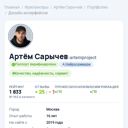
Главная
Фрилансеры
Артём Сарычев
Портфолио
Дизайн интерфейсов
Артём Сарычев
›
artemproject
Паспорт верифицирован
Нейросаммари
Качество, надёжность, сервис!
РЕЙТИНГ
ОТЗЫВЫ
ПРОФЕССИОНАЛИЗМ
КОММУНИКАЦИЯ
1 833
25
1
-
-
/10
/10
/
№ 965 в каталоге
Город
Москва
Опыт работы
16 лет
На сайте с
2019 года