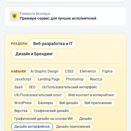
Freelance.Boutique
Премиум-сервис для лучших исполнителей
Веб-разработка и IT
РАЗДЕЛЫ
Дизайн и Брендинг
AI Graphic Design
CSS3
Elementor
Figma
НАВЫКИ
JavaScript
Landing Page
Photoshop
React.js
SaaS
SEO
UI/Пользовательский интерфейс
UX/Пользовательский опыт
Web-контент и копирайтинг
WordPress
Баннеры
Веб-дизайн
Веб-приложение
Верстка
Графический дизайн
Графический дизайн на основе ИИ
Дизайн
Дизайн интерфейсов
Дизайн приложения