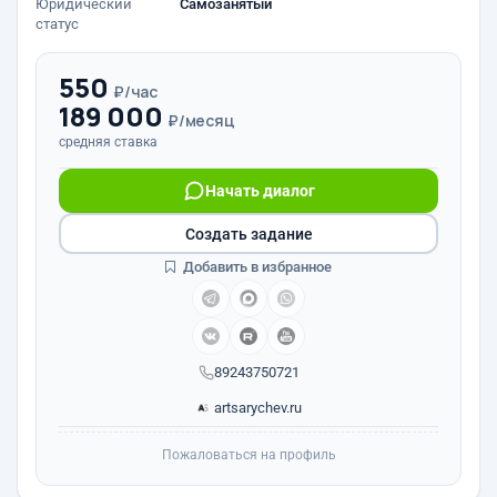
Юридический
Самозанятый
статус
550
₽/час
189 000
₽/месяц
средняя ставка
Начать диалог
Создать задание
Добавить в избранное
89243750721
artsarychev.ru
Пожаловаться на профиль