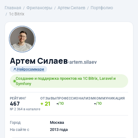
Главная
Фрилансеры
Артем Силаев
Портфолио
1с Bitrix
Артем Силаев
›
artem.silaev
Нейросаммари
Создание и поддержка проектов на 1С Bitrix, Laravel и
Symfony
РЕЙТИНГ
ОТЗЫВЫ
ПРОФЕССИОНАЛИЗМ
КОММУНИКАЦИЯ
467
21
-
-
/10
/10
№ 2 364 в каталоге
Город
Москва
На сайте с
2013 года