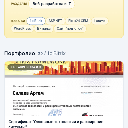
Веб-разработка и IT
РАЗДЕЛЫ
1с Bitrix
ASP.NET
Bitrix24 CRM
Laravel
НАВЫКИ
WordPress
Битрикс
Сайт "под ключ"
Портфолио
/ 1с Bitrix
· 32
ВЕБ-РАЗРАБОТКА И IT
Сертификат "Основные технологии и расширение
системы"