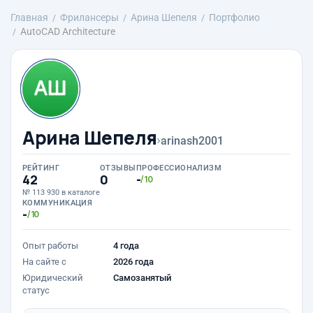
Главная
Фрилансеры
Арина Шепеля
Портфолио
AutoCAD Architecture
Арина Шепеля
›
arinash2001
РЕЙТИНГ
ОТЗЫВЫ
ПРОФЕССИОНАЛИЗМ
42
0
-
/10
№ 113 930 в каталоге
КОММУНИКАЦИЯ
-
/10
Опыт работы
4 года
На сайте с
2026 года
Юридический
Самозанятый
статус