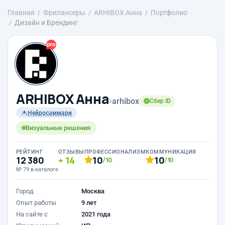
Главная
Фрилансеры
ARHIBOX Анна
Портфолио
Дизайн и Брендинг
ARHIBOX Анна
›
arhibox
Сбер ID
Нейросаммари
Визуальные решения
РЕЙТИНГ
ОТЗЫВЫ
ПРОФЕССИОНАЛИЗМ
КОММУНИКАЦИЯ
12 380
14
10
10
/10
/10
№ 79 в каталоге
Город
Москва
Опыт работы
9 лет
На сайте с
2021 года