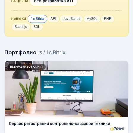
Веб-разработка и IT
РАЗДЕЛЫ
1с Bitrix
API
JavaScript
MySQL
PHP
НАВЫКИ
React.js
SQL
Портфолио
/ 1с Bitrix
· 3
ВЕБ-РАЗРАБОТКА И IT
Сервис регистрации контрольно-кассовой техники
70
0