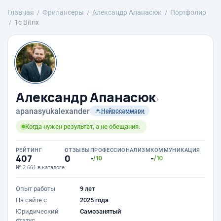
Главная
Фрилансеры
Александр Апанасюк
Портфолио
1с Bitrix
Александр Апанасюк
›
apanasyukalexander
Нейросаммари
Когда нужен результат, а не обещания.
РЕЙТИНГ
ОТЗЫВЫ
ПРОФЕССИОНАЛИЗМ
КОММУНИКАЦИЯ
407
0
-
-
/10
/10
№ 2 661 в каталоге
Опыт работы
9 лет
На сайте с
2025 года
Юридический
Самозанятый
статус