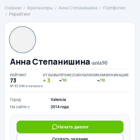
Главная
Фрилансеры
Анна Степанишина
Портфолио
Рерайтинг
Анна Степанишина
›
ania90
РЕЙТИНГ
ОТЗЫВЫ
ПРОФЕССИОНАЛИЗМ
КОММУНИКАЦИЯ
73
3
-
-
/10
/10
№ 43 648 в каталоге
Город
Valencia
На сайте с
2014 года
Начать диалог
Создать задание