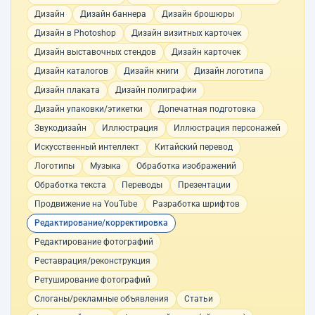
Дизайн
Дизайн баннера
Дизайн брошюры
Дизайн в Photoshop
Дизайн визитных карточек
Дизайн выставочных стендов
Дизайн карточек
Дизайн каталогов
Дизайн книги
Дизайн логотипа
Дизайн плаката
Дизайн полиграфии
Дизайн упаковки/этикетки
Допечатная подготовка
Звукодизайн
Иллюстрация
Иллюстрация персонажей
Искусственный интеллект
Китайский перевод
Логотипы
Музыка
Обработка изображений
Обработка текста
Переводы
Презентации
Продвижение на YouTube
Разработка шрифтов
Редактирование/корректировка
Редактирование фотографий
Реставрация/реконструкция
Ретуширование фотографий
Слоганы/рекламные объявления
Статьи