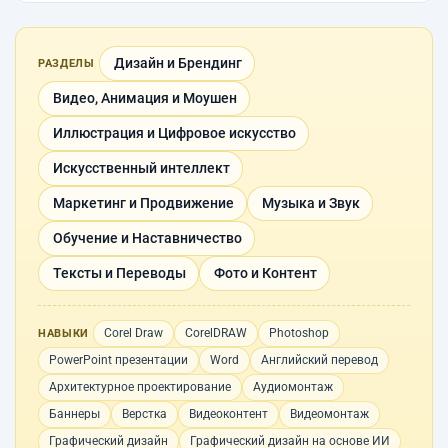
Дизайн и Брендинг
РАЗДЕЛЫ
Видео, Анимация и Моушен
Иллюстрация и Цифровое искусство
Искусственный интеллект
Маркетинг и Продвижение
Музыка и Звук
Обучение и Наставничество
Тексты и Переводы
Фото и Контент
Corel Draw
CorelDRAW
Photoshop
НАВЫКИ
PowerPoint презентации
Word
Английский перевод
Архитектурное проектирование
Аудиомонтаж
Баннеры
Верстка
Видеоконтент
Видеомонтаж
Графический дизайн
Графический дизайн на основе ИИ