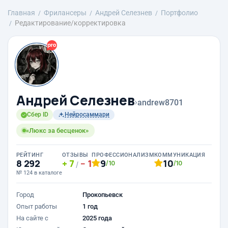
Главная
Фрилансеры
Андрей Селезнев
Портфолио
Редактирование/корректировка
Андрей Селезнев
›
andrew8701
Сбер ID
Нейросаммари
«Люкс за бесценок»
РЕЙТИНГ
ОТЗЫВЫ
ПРОФЕССИОНАЛИЗМ
КОММУНИКАЦИЯ
8 292
7
1
9
10
/10
/10
/
№ 124 в каталоге
Город
Прокопьевск
Опыт работы
1 год
На сайте с
2025 года