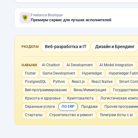
Freelance.Boutique
Премиум-сервис для лучших исполнителей
Веб-разработка и IT
Дизайн и Брендинг
РАЗДЕЛЫ
AI Chatbot
AI Development
AI Model Integration
НАВЫКИ
Flutter
Game Development
Hyperledger
Hyperledger Fabr
PostgresSQL
Python
React.js
React Native
Smart Cont
Веб-программирование
Виза/Иммиграция
Государствен
Красота и здоровье
Криптовалюта
Логистическая комп
Охранные услуги
ПО ERP
Продажи
Прочее программ
Стартапы
Строительство и ремонт
Телеграм боты с ai