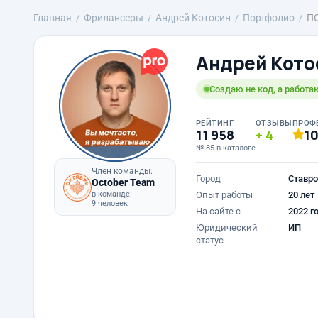
Главная
Фрилансеры
Андрей Котосин
Портфолио
П
Андрей Кото
Создаю не код, а работа
РЕЙТИНГ
ОТЗЫВЫ
ПРОФ
11 958
4
1
№ 85 в каталоге
Член команды:
Город
Ставро
October Team
в команде:
Опыт работы
20 лет
9 человек
На сайте с
2022 г
Юридический
ИП
статус