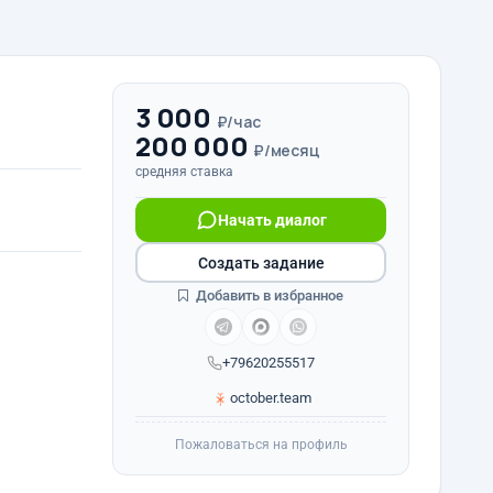
3 000
₽/час
200 000
₽/месяц
средняя ставка
Начать диалог
Создать задание
Добавить в избранное
+79620255517
october.team
Пожаловаться на профиль