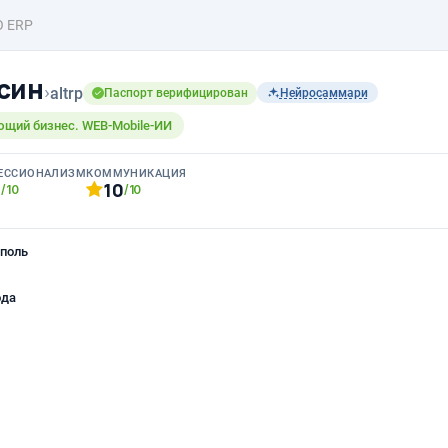
О ERP
син
›
altrp
Паспорт верифицирован
Нейросаммари
ющий бизнес. WEB-Mobile-ИИ
ЕССИОНАЛИЗМ
КОММУНИКАЦИЯ
0
10
/10
/10
поль
ода