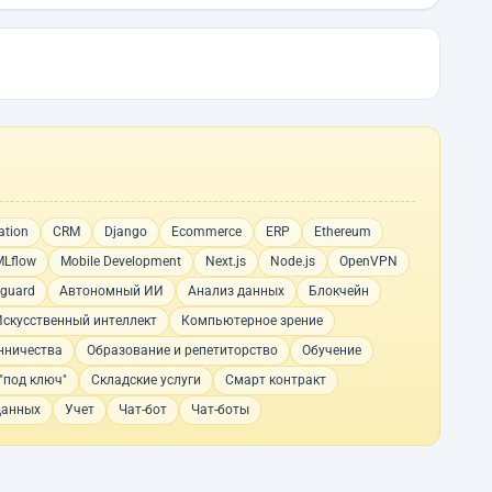
ation
CRM
Django
Ecommerce
ERP
Ethereum
MLflow
Mobile Development
Next.js
Node.js
OpenVPN
eguard
Автономный ИИ
Анализ данных
Блокчейн
Искусственный интеллект
Компьютерное зрение
нничества
Образование и репетиторство
Обучение
"под ключ"
Складские услуги
Смарт контракт
данных
Учет
Чат-бот
Чат-боты