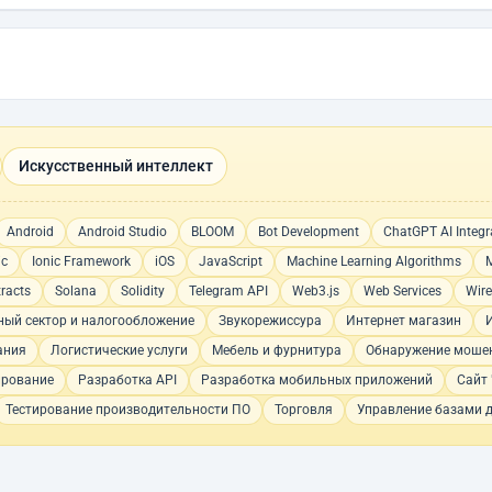
Искусственный интеллект
Android
Android Studio
BLOOM
Bot Development
ChatGPT AI Integr
ic
Ionic Framework
iOS
JavaScript
Machine Learning Algorithms
racts
Solana
Solidity
Telegram API
Web3.js
Web Services
Wir
ный сектор и налогообложение
Звукорежиссура
Интернет магазин
ания
Логистические услуги
Мебель и фурнитура
Обнаружение моше
ирование
Разработка API
Разработка мобильных приложений
Сайт 
Тестирование производительности ПО
Торговля
Управление базами 