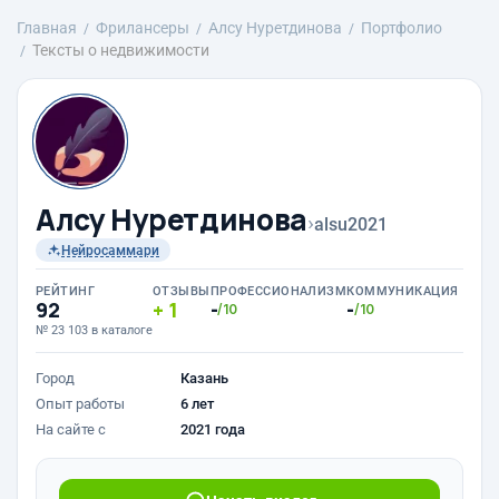
Главная
Фрилансеры
Алсу Нуретдинова
Портфолио
Тексты о недвижимости
Алсу Нуретдинова
›
alsu2021
Нейросаммари
РЕЙТИНГ
ОТЗЫВЫ
ПРОФЕССИОНАЛИЗМ
КОММУНИКАЦИЯ
92
1
-
-
/10
/10
№ 23 103 в каталоге
Город
Казань
Опыт работы
6 лет
На сайте с
2021 года