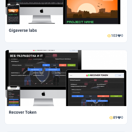
Gigaverse labs
103
0
ВЕБ-РАЗРАБОТКА И IT
Recover Token
89
0