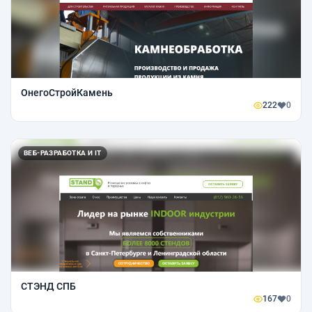
ОнегоСтройКамень
222
0
ВЕБ-РАЗРАБОТКА И IT
СТЭНД СПБ
167
0