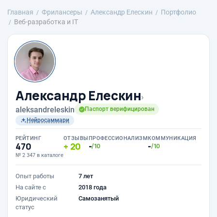
Главная
Фрилансеры
Александр Елескин
Портфолио
Веб-разработка и IT
Александр Елескин
›
aleksandreleskin
Паспорт верифицирован
Нейросаммари
РЕЙТИНГ
ОТЗЫВЫ
ПРОФЕССИОНАЛИЗМ
КОММУНИКАЦИЯ
470
20
-
-
/10
/10
№ 2 347 в каталоге
Опыт работы
7 лет
На сайте с
2018 года
Юридический
Самозанятый
статус