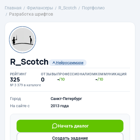
Главная
Фрилансеры
R_Scotch
Портфолио
Разработка шрифтов
R_Scotch
Нейросаммари
РЕЙТИНГ
ОТЗЫВЫ
ПРОФЕССИОНАЛИЗМ
КОММУНИКАЦИЯ
325
0
-
-
/10
/10
№ 3 379 в каталоге
Город
Санкт-Петербург
На сайте с
2013 года
Начать диалог
Создать задание