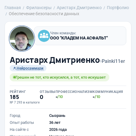
Главная
Фрилансеры
Аристарх Дмитриенко
Портфолио
Обеспечение безопасности данных
Член команды:
ООО "КЛАДЕМ НА АСФАЛЬТ"
Аристарх Дмитриенко
›
Painki11er
Нейросаммари
Грешен не тот, кто искусился, а тот, кто искушает
РЕЙТИНГ
ОТЗЫВЫ
ПРОФЕССИОНАЛИЗМ
КОММУНИКАЦИЯ
185
0
-
-
/10
/10
№ 7 293 в каталоге
Город
Сызрань
Опыт работы
36 лет
На сайте с
2026 года