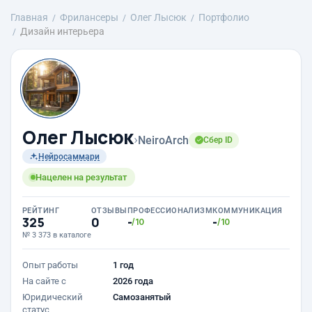
Главная
Фрилансеры
Олег Лысюк
Портфолио
Дизайн интерьера
Олег Лысюк
›
NeiroArch
Сбер ID
Нейросаммари
Нацелен на результат
РЕЙТИНГ
ОТЗЫВЫ
ПРОФЕССИОНАЛИЗМ
КОММУНИКАЦИЯ
325
0
-
-
/10
/10
№ 3 373 в каталоге
Опыт работы
1 год
На сайте с
2026 года
Юридический
Самозанятый
статус