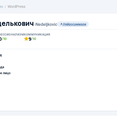
ио
WordPress
делькович
›
Nedeljkovic
Нейросаммари
ФЕССИОНАЛИЗМ
КОММУНИКАЦИЯ
0
9
/10
/10
д
ода
е лицо