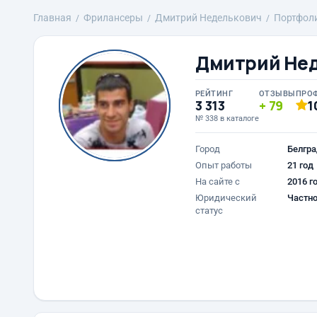
Главная
Фрилансеры
Дмитрий Неделькович
Портфол
Дмитрий Не
РЕЙТИНГ
ОТЗЫВЫ
ПРО
3 313
79
1
№ 338 в каталоге
Город
Белгра
Опыт работы
21 год
На сайте с
2016 г
Юридический
Частно
статус