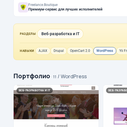
Freelance.Boutique
Премиум-сервис для лучших исполнителей
Веб-разработка и IT
РАЗДЕЛЫ
AJAX
Drupal
OpenCart 2.0
WordPress
Yii 
НАВЫКИ
Портфолио
/ WordPress
· 11
ВЕБ-РАЗРАБОТКА И IT
ВЕБ-РАЗРАБО