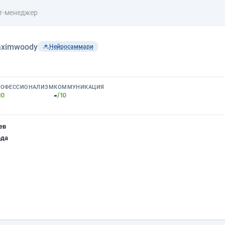
т-менеджер
ximwoody
Нейросаммари
РОФЕССИОНАЛИЗМ
КОММУНИКАЦИЯ
-
10
/10
ев
ода