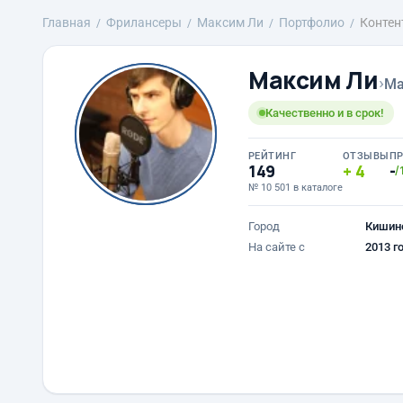
Главная
Фрилансеры
Максим Ли
Портфолио
Контен
Максим Ли
›
Ma
Качественно и в срок!
РЕЙТИНГ
ОТЗЫВЫ
П
149
4
-
/
№ 10 501 в каталоге
Город
Кишин
На сайте с
2013 г