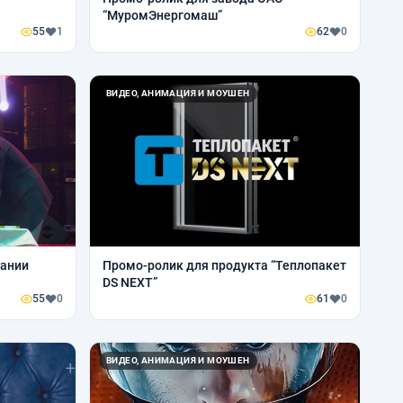
“МуромЭнергомаш”
55
1
62
0
ВИДЕО, АНИМАЦИЯ И МОУШЕН
пании
Промо-ролик для продукта “Теплопакет
DS NEXT”
55
0
61
0
ВИДЕО, АНИМАЦИЯ И МОУШЕН