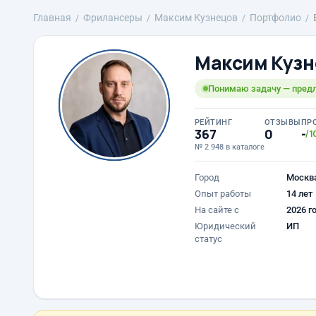
Главная
Фрилансеры
Максим Кузнецов
Портфолио
Максим Кузн
Понимаю задачу — предл
РЕЙТИНГ
ОТЗЫВЫ
ПР
367
0
-
/1
№ 2 948 в каталоге
Город
Москв
Опыт работы
14 лет
На сайте с
2026 г
Юридический
ИП
статус