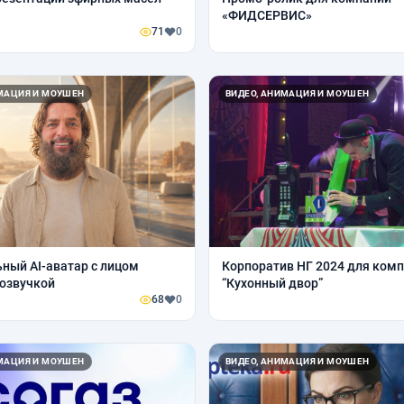
«ФИДСЕРВИС»
71
0
ИМАЦИЯ И МОУШЕН
ВИДЕО, АНИМАЦИЯ И МОУШЕН
ный AI-аватар с лицом
Корпоратив НГ 2024 для ком
 озвучкой
“Кухонный двор”
68
0
ИМАЦИЯ И МОУШЕН
ВИДЕО, АНИМАЦИЯ И МОУШЕН