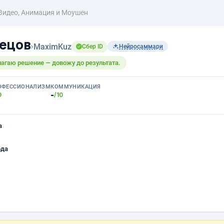
Видео, Анимация и Моушен
ецов
›
MaximKuz
Сбер ID
Нейросаммари
агаю решение — довожу до результата.
ОФЕССИОНАЛИЗМ
КОММУНИКАЦИЯ
-
0
/10
а
ода