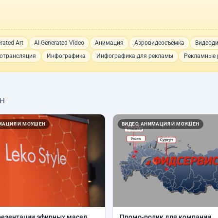
rated Art
AI-Generated Video
Анимация
Аэровидеосъемка
Видеод
отрансляция
Инфографика
Инфографика для рекламы
Рекламные 
ен
ИМАЦИЯ И МОУШЕН
ВИДЕО, АНИМАЦИЯ И МОУШЕН
резентации эфирных масел
Промо-ролик для компании