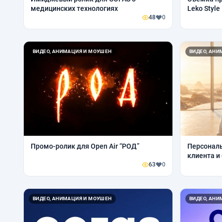
медицинских технологиях
Leko Style
48
0
ВИДЕО, АНИМАЦИЯ И МОУШЕН
ВИДЕО, АН
Промо-ролик для Open Air “РОД”
Персональ
клиента и
63
0
ВИДЕО, АНИМАЦИЯ И МОУШЕН
ВИДЕО, АН