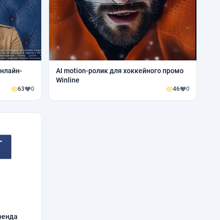
нлайн-
AI motion-ролик для хоккейного промо
Winline
63
0
46
0
ренда