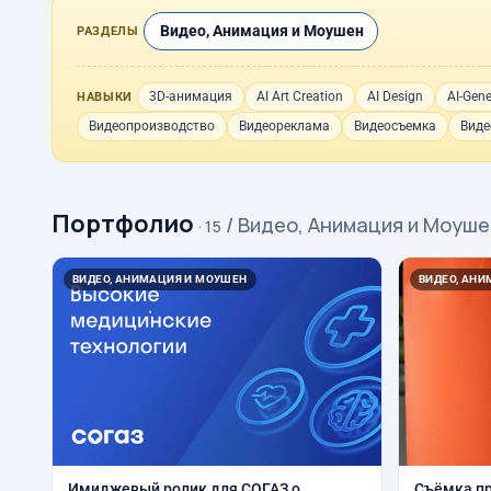
Видео, Анимация и Моушен
РАЗДЕЛЫ
3D-анимация
AI Art Creation
AI Design
AI-Gene
НАВЫКИ
Видеопроизводство
Видеореклама
Видеосъемка
Виде
Портфолио
/ Видео, Анимация и Моуш
· 15
ВИДЕО, АНИМАЦИЯ И МОУШЕН
ВИДЕО, АН
Имиджевый ролик для СОГАЗ о
Съёмка п