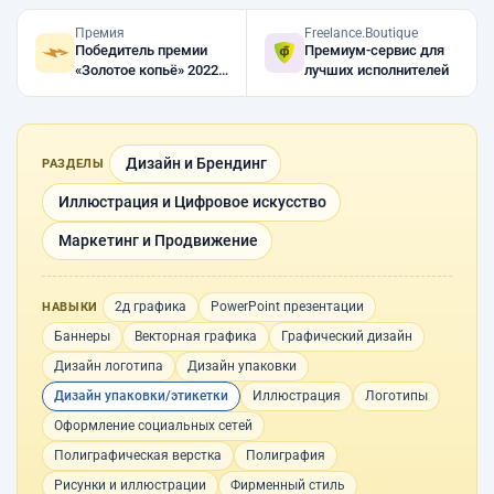
Премия
Freelance.Boutique
Победитель премии
Премиум-сервис для
«Золотое копьё» 2022,
лучших исполнителей
2021
Дизайн и Брендинг
РАЗДЕЛЫ
Иллюстрация и Цифровое искусство
Маркетинг и Продвижение
2д графика
PowerPoint презентации
НАВЫКИ
Баннеры
Векторная графика
Графический дизайн
Дизайн логотипа
Дизайн упаковки
Дизайн упаковки/этикетки
Иллюстрация
Логотипы
Оформление социальных сетей
Полиграфическая верстка
Полиграфия
Рисунки и иллюстрации
Фирменный стиль