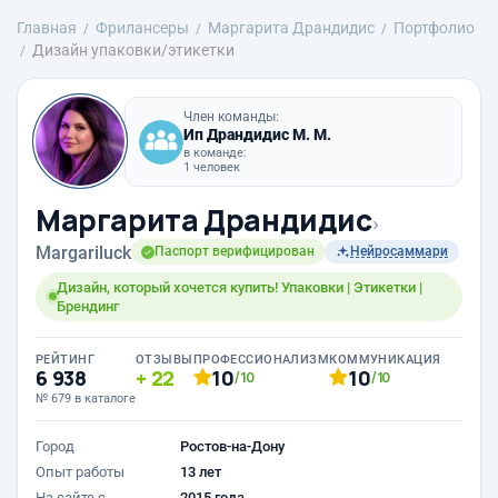
Главная
Фрилансеры
Маргарита Драндидис
Портфолио
Дизайн упаковки/этикетки
Член команды:
Ип Драндидис М. М.
в команде:
1 человек
Маргарита Драндидис
›
Margariluck
Паспорт верифицирован
Нейросаммари
Дизайн, который хочется купить! Упаковки | Этикетки |
Брендинг
РЕЙТИНГ
ОТЗЫВЫ
ПРОФЕССИОНАЛИЗМ
КОММУНИКАЦИЯ
6 938
22
10
10
/10
/10
№ 679 в каталоге
Город
Ростов-на-Дону
Опыт работы
13 лет
На сайте с
2015 года