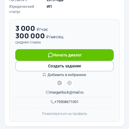
Юридический
ИП
статус
3 000
₽/час
300 000
₽/месяц
средняя ставка
Начать диалог
Создать задание
Добавить в избранное
margariluck@mail.ru
+79508671001
Пожаловаться на профиль