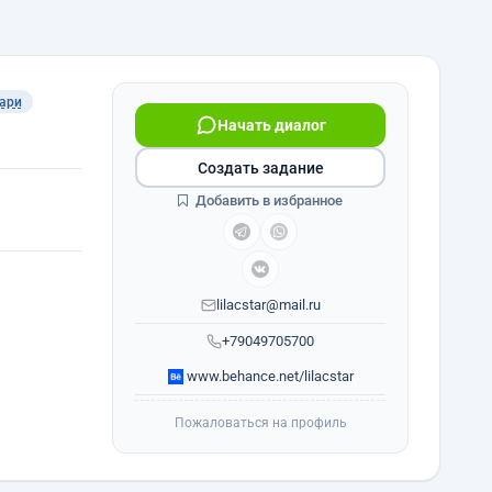
ари
Начать диалог
Создать задание
Добавить в избранное
lilacstar@mail.ru
+79049705700
www.behance.net/lilacstar
Пожаловаться на профиль