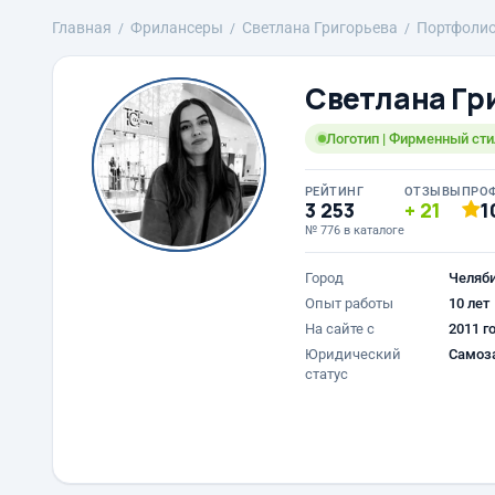
Главная
Фрилансеры
Светлана Григорьева
Портфоли
Светлана Гр
Логотип | Фирменный сти
РЕЙТИНГ
ОТЗЫВЫ
ПРО
3 253
21
1
№ 776 в каталоге
Город
Челяб
Опыт работы
10 лет
На сайте с
2011 г
Юридический
Самоз
статус