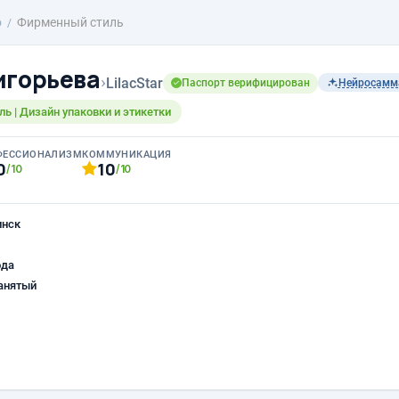
о
Фирменный стиль
игорьева
›
LilacStar
Паспорт верифицирован
Нейросамм
ль | Дизайн упаковки и этикетки
ФЕССИОНАЛИЗМ
КОММУНИКАЦИЯ
0
10
/10
/10
инск
ода
анятый