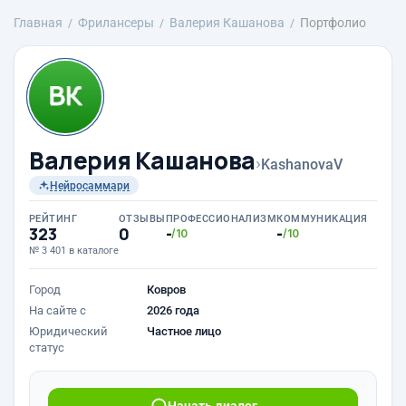
Главная
Фрилансеры
Валерия Кашанова
Портфолио
Валерия Кашанова
›
KashanovaV
Нейросаммари
РЕЙТИНГ
ОТЗЫВЫ
ПРОФЕССИОНАЛИЗМ
КОММУНИКАЦИЯ
323
0
-
-
/10
/10
№ 3 401 в каталоге
Город
Ковров
На сайте с
2026 года
Юридический
Частное лицо
статус