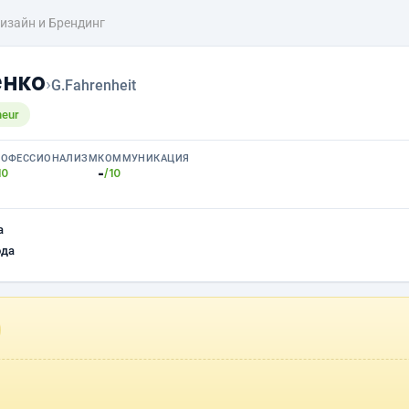
изайн и Брендинг
енко
›
G.Fahrenheit
neur
РОФЕССИОНАЛИЗМ
КОММУНИКАЦИЯ
-
10
/10
а
ода