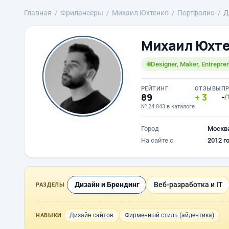
Главная
Фрилансеры
Михаил Юхтенко
Портфолио
Д
Михаил Юхт
Designer, Maker, Entrepre
РЕЙТИНГ
ОТЗЫВЫ
П
89
3
-
/
№ 24 843 в каталоге
Город
Москв
На сайте с
2012 г
Дизайн и Брендинг
Веб-разработка и IT
РАЗДЕЛЫ
Дизайн сайтов
Фирменный стиль (айдентика)
НАВЫКИ