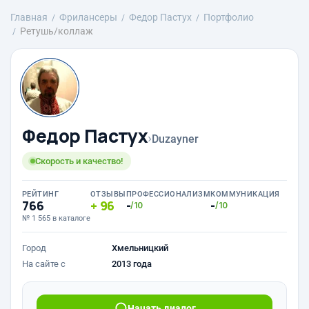
Главная
Фрилансеры
Федор Пастух
Портфолио
Ретушь/коллаж
Федор Пастух
›
Duzayner
Скорость и качество!
РЕЙТИНГ
ОТЗЫВЫ
ПРОФЕССИОНАЛИЗМ
КОММУНИКАЦИЯ
766
96
-
-
/10
/10
№ 1 565 в каталоге
Город
Хмельницкий
На сайте с
2013 года
Начать диалог