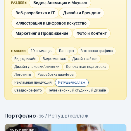
Видео, Анимация и Моушен
РАЗДЕЛЫ
Веб-разработка и IT
Дизайн и Брендинг
Иллюстрация и Цифровое искусство
Маркетинг и Продвижение
Фото и Контент
2D анимация
Баннеры
Векторная графика
НАВЫКИ
Видеодизайн
Видеомонтаж
Дизайн сайтов
Дизайн упаковки/этикетки
Допечатная подготовка
Логотипы
Разработка шрифтов
Рекламная продукция
Ретушь/коллаж
Свадебное фото
Телевизионный студийный дизайн
Портфолио
/ Ретушь/коллаж
· 36
ФОТО И КОНТЕНТ