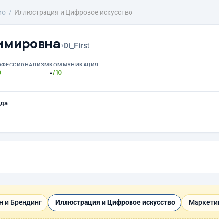
ио
Иллюстрация и Цифровое искусство
имировна
›
Di_First
ОФЕССИОНАЛИЗМ
КОММУНИКАЦИЯ
-
0
/10
ода
н и Брендинг
Иллюстрация и Цифровое искусство
Маркети