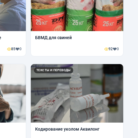
е
БВМД для свиней
85
0
92
0
ТЕКСТЫ И ПЕРЕВОДЫ
Кодирование уколом Аквилонг