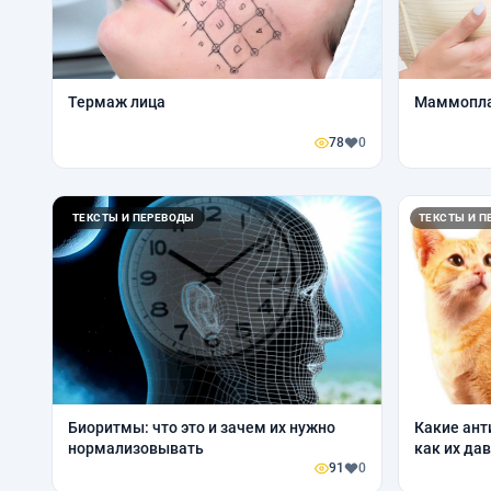
Термаж лица
Маммопла
78
0
ТЕКСТЫ И ПЕРЕВОДЫ
ТЕКСТЫ И П
Биоритмы: что это и зачем их нужно
Какие ант
нормализовывать
как их да
91
0