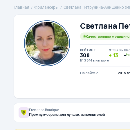
Главная
Фрилансеры
Светлана Петрунина-Анищенко (И
Светлана Пе
Качественные медицинс
РЕЙТИНГ
ОТЗЫВЫ
ПР
308
13
-
/1
№ 3 644 в каталоге
На сайте с
2015 г
Freelance.Boutique
Премиум-сервис для лучших исполнителей