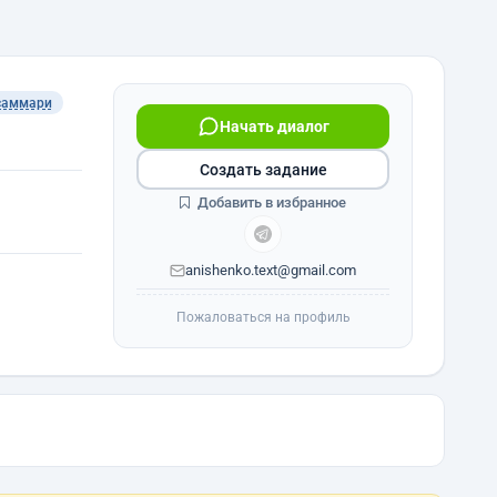
саммари
Начать диалог
Создать задание
Добавить в избранное
anishenko.text@gmail.com
Пожаловаться на профиль