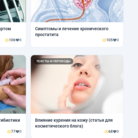
ортом
Симптомы и лечение хронического
простатита
106
0
105
0
ТЕКСТЫ И ПЕРЕВОДЫ
тибиотики
Влияние курения на кожу (статья для
косметического блога)
77
0
68
0