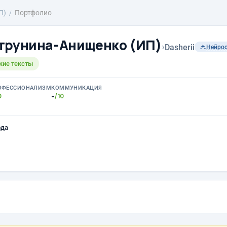
П)
Портфолио
трунина-Анищенко (ИП)
›
Dasherii
Нейро
кие тексты
ОФЕССИОНАЛИЗМ
КОММУНИКАЦИЯ
-
0
/10
ода