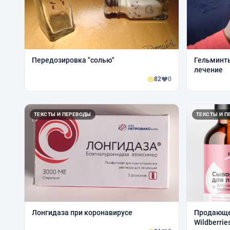
Передозировка "солью"
Гельминты
лечение
82
0
ТЕКСТЫ И ПЕРЕВОДЫ
ТЕКСТЫ И П
Лонгидаза при коронавирусе
Продающе
Wildberrie