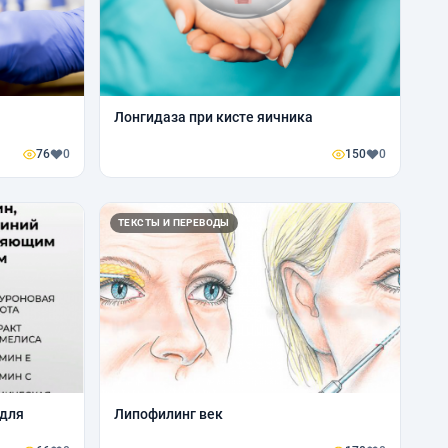
Лонгидаза при кисте яичника
76
0
150
0
ТЕКСТЫ И ПЕРЕВОДЫ
 для
Липофилинг век