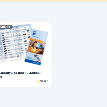
РЕНДИНГ
складушка для комапнии
er
58
0