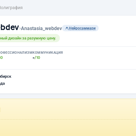
Полиграфия
ebdev
›
Anastasia_webdev
Нейросаммари
ный дизайн за разумную цену.
РОФЕССИОНАЛИЗМ
КОММУНИКАЦИЯ
-
10
/10
ибирск
ода