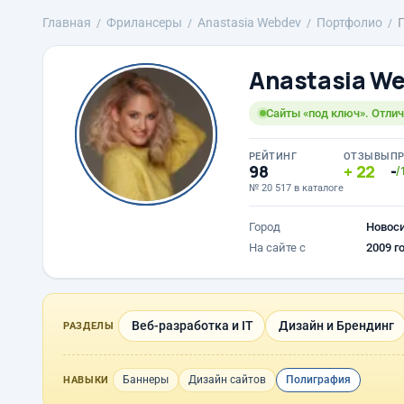
Главная
Фрилансеры
Anastasia Webdev
Портфолио
Anastasia W
Сайты «под ключ». Отлич
РЕЙТИНГ
ОТЗЫВЫ
П
98
22
-
/
№ 20 517 в каталоге
Город
Новос
На сайте с
2009 г
Веб-разработка и IT
Дизайн и Брендинг
РАЗДЕЛЫ
Баннеры
Дизайн сайтов
Полиграфия
НАВЫКИ