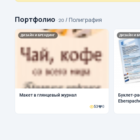
Портфолио
/ Полиграфия
· 20
ДИЗАЙН И БРЕНДИНГ
ДИЗАЙН И Б
Макет в глянцевый журнал
Буклет-ра
Eberspach
53
0