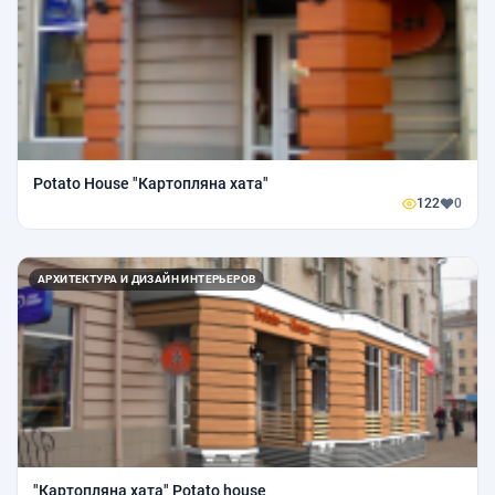
Potato House "Картопляна хата"
122
0
АРХИТЕКТУРА И ДИЗАЙН ИНТЕРЬЕРОВ
"Картопляна хата" Potato house