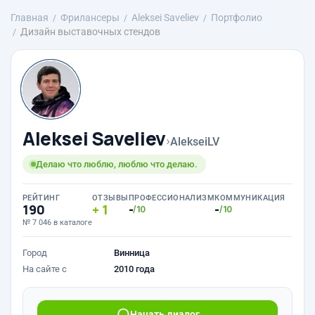
Главная
Фрилансеры
Aleksei Saveliev
Портфолио
Дизайн выставочных стендов
Aleksei Saveliev
›
AlekseiLV
Делаю что люблю, люблю что делаю.
РЕЙТИНГ
ОТЗЫВЫ
ПРОФЕССИОНАЛИЗМ
КОММУНИКАЦИЯ
190
1
-
-
/10
/10
№ 7 046 в каталоге
Город
Винница
На сайте с
2010 года
Начать диалог