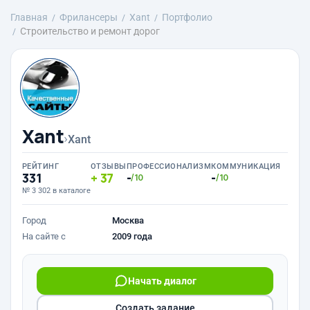
Главная
Фрилансеры
Xant
Портфолио
Строительство и ремонт дорог
Xant
›
Xant
РЕЙТИНГ
ОТЗЫВЫ
ПРОФЕССИОНАЛИЗМ
КОММУНИКАЦИЯ
331
37
-
-
/10
/10
№ 3 302 в каталоге
Город
Москва
На сайте с
2009 года
Начать диалог
Создать задание