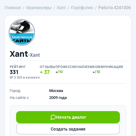
Главная
Фрилансеры
Xant
Портфолио
Работа 4241006
Xant
›
Xant
РЕЙТИНГ
ОТЗЫВЫ
ПРОФЕССИОНАЛИЗМ
КОММУНИКАЦИЯ
331
37
-
-
/10
/10
№ 3 303 в каталоге
Город
Москва
На сайте с
2009 года
Начать диалог
Создать задание