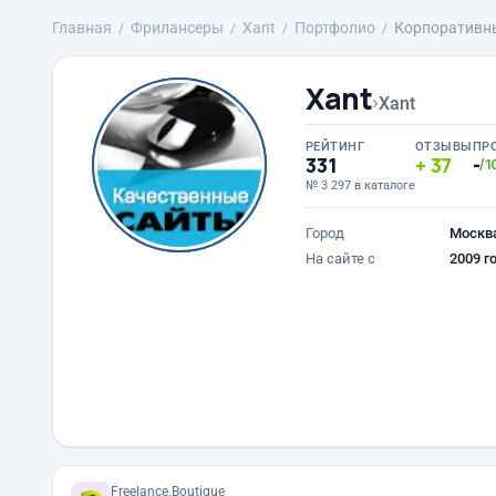
Главная
Фрилансеры
Xant
Портфолио
Корпоративны
Xant
›
Xant
РЕЙТИНГ
ОТЗЫВЫ
ПР
331
37
-
/1
№ 3 297 в каталоге
Город
Москв
На сайте с
2009 г
Freelance.Boutique