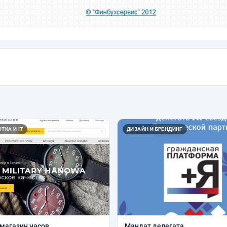
ТКА И IT
ДИЗАЙН И БРЕНДИНГ
магазин часов
Мандат делегата