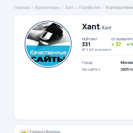
Главная
Фрилансеры
Xant
Портфолио
Корпоративны
Xant
›
Xant
РЕЙТИНГ
ОТЗЫВЫ
ПР
331
37
-
/1
№ 3 301 в каталоге
Город
Москв
На сайте с
2009 г
Freelance.Boutique