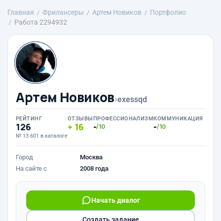
Главная
Фрилансеры
Артем Новиков
Портфолио
Работа 2294932
Артем Новиков
›
exessqd
РЕЙТИНГ
ОТЗЫВЫ
ПРОФЕССИОНАЛИЗМ
КОММУНИКАЦИЯ
126
16
-
-
/10
/10
№ 13 601 в каталоге
Город
Москва
На сайте с
2008 года
Начать диалог
Создать задание