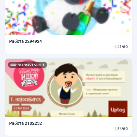
Работа 2294924
41
0
ВЕБ-РАЗРАБОТКА И IT
Работа 2102252
34
0