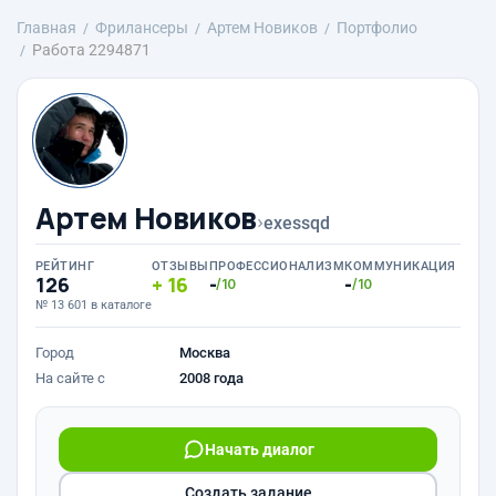
Главная
Фрилансеры
Артем Новиков
Портфолио
Работа 2294871
Артем Новиков
›
exessqd
РЕЙТИНГ
ОТЗЫВЫ
ПРОФЕССИОНАЛИЗМ
КОММУНИКАЦИЯ
126
16
-
-
/10
/10
№ 13 601 в каталоге
Город
Москва
На сайте с
2008 года
Начать диалог
Создать задание