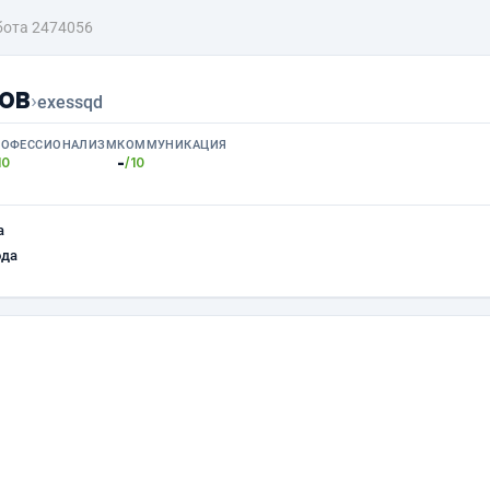
бота 2474056
ов
›
exessqd
РОФЕССИОНАЛИЗМ
КОММУНИКАЦИЯ
-
10
/10
а
ода