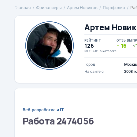
Главная
Фрилансеры
Артем Новиков
Портфолио
Ра
Артем Новик
РЕЙТИНГ
ОТЗЫВЫ
П
126
16
-
/
№ 13 601 в каталоге
Город
Москв
На сайте с
2008 г
Веб-разработка и IT
Работа 2474056