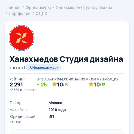
Главная
Фрилансеры
Ханахмедов Студия дизайна
Портфолио
ОДСК
Ханахмедов Студия дизайна
›
pixarrt
Нейросаммари
РЕЙТИНГ
ОТЗЫВЫ
ПРОФЕССИОНАЛИЗМ
КОММУНИКАЦИЯ
2 291
25
10
10
/10
/10
№ 869 в каталоге
Город
Москва
На сайте с
2016 года
Юридический
ИП
статус