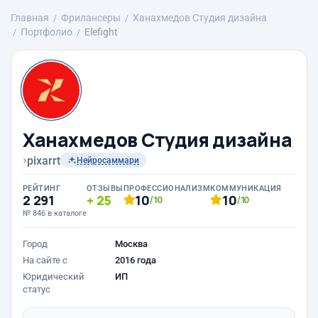
Главная
Фрилансеры
Ханахмедов Студия дизайна
Портфолио
Elefight
Ханахмедов Студия дизайна
›
pixarrt
Нейросаммари
РЕЙТИНГ
ОТЗЫВЫ
ПРОФЕССИОНАЛИЗМ
КОММУНИКАЦИЯ
2 291
25
10
10
/10
/10
№ 846 в каталоге
Город
Москва
На сайте с
2016 года
Юридический
ИП
статус