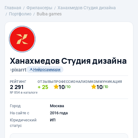
Главная
Фрилансеры
Ханахмедов Студия дизайна
Портфолио
Bulba games
Ханахмедов Студия дизайна
›
pixarrt
Нейросаммари
РЕЙТИНГ
ОТЗЫВЫ
ПРОФЕССИОНАЛИЗМ
КОММУНИКАЦИЯ
2 291
25
10
10
/10
/10
№ 854 в каталоге
Город
Москва
На сайте с
2016 года
Юридический
ИП
статус