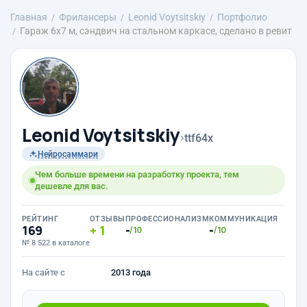
Главная
Фрилансеры
Leonid Voytsitskiy
Портфолио
Гараж 6х7 м, сэндвич на стальном каркасе, сделано в ревит
Leonid Voytsitskiy
›
ttf64x
Нейросаммари
Чем больше времени на разработку проекта, тем
дешевле для вас.
РЕЙТИНГ
ОТЗЫВЫ
ПРОФЕССИОНАЛИЗМ
КОММУНИКАЦИЯ
169
1
-
-
/10
/10
№ 8 522 в каталоге
На сайте с
2013 года