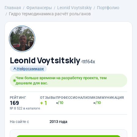
Главная
Фрилансеры
Leonid Voytsitskiy
Портфолио
Гидро термодинамика расчёт рольганов
Leonid Voytsitskiy
›
ttf64x
Нейросаммари
Чем больше времени на разработку проекта, тем
дешевле для вас.
РЕЙТИНГ
ОТЗЫВЫ
ПРОФЕССИОНАЛИЗМ
КОММУНИКАЦИЯ
169
1
-
-
/10
/10
№ 8 522 в каталоге
На сайте с
2013 года