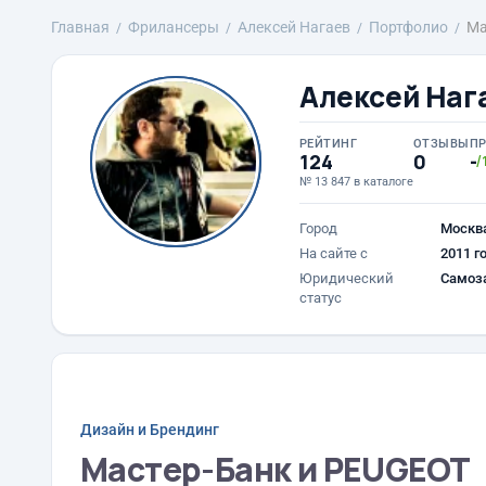
Главная
Фрилансеры
Алексей Нагаев
Портфолио
Ма
Алексей Наг
РЕЙТИНГ
ОТЗЫВЫ
П
124
0
-
/
№ 13 847 в каталоге
Город
Москв
На сайте с
2011 г
Юридический
Самоз
статус
Дизайн и Брендинг
Мастер-Банк и PEUGEOT