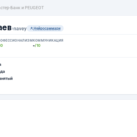
стер-Банк и PEUGEOT
аев
›
navey
Нейросаммари
РОФЕССИОНАЛИЗМ
КОММУНИКАЦИЯ
-
10
/10
а
ода
анятый